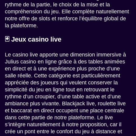
rythme de la partie, le choix de la mise et la
compréhension du jeu. Elle complète naturellement
notre offre de slots et renforce l’équilibre global de
la plateforme.
🃏 Jeux casino live
Le casino live apporte une dimension immersive à
Julius casino en ligne grâce à des tables animées
en direct et à une expérience plus proche d’une
salle réelle. Cette catégorie est particulièrement
appréciée des joueurs qui veulent conserver la
simplicité du jeu en ligne tout en retrouvant le
rythme d’un croupier, d’une table active et d’une
ambiance plus vivante. Blackjack live, roulette live
et baccarat en direct occupent une place centrale
dans cette partie de notre plateforme. Le live
s’intègre naturellement à notre proposition, car il
crée un pont entre le confort du jeu à distance et