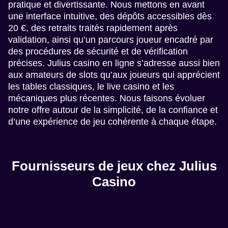
pratique et divertissante. Nous mettons en avant
une interface intuitive, des dépôts accessibles dès
20 €, des retraits traités rapidement après
validation, ainsi qu’un parcours joueur encadré par
des procédures de sécurité et de vérification
précises. Julius casino en ligne s’adresse aussi bien
aux amateurs de slots qu’aux joueurs qui apprécient
les tables classiques, le live casino et les
mécaniques plus récentes. Nous faisons évoluer
notre offre autour de la simplicité, de la confiance et
d’une expérience de jeu cohérente à chaque étape.
Fournisseurs de jeux chez Julius
Casino