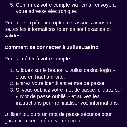
Confirmez votre compte via l'email envoyé à
votre adresse électronique.
Pour une expérience optimale, assurez-vous que
toutes les informations fournies sont exactes et
valides.
Mega Ball
Cash or Crash
Sweet Bonanza
Lightning Roulette
Spaceman
Wolf Gold
Comment se connecter à JuliusCasino
Evolution Gaming
Evolution Gaming
Pragmatic Play
Evolution Gaming
Pragmatic Play
Pragmatic Play
Pour accéder à votre compte :
Cliquez sur le bouton « Julius casino login »
situé en haut à droite.
Entrez votre identifiant et mot de passe.
Si vous oubliez votre mot de passe, cliquez sur
Live Craps
Lucky Crumbling
Reactoonz
Lightning Dice
Tower X
Dead or Alive II
« Mot de passe oublié » et suivez les
Evolution Gaming
Gamzix
Play’n GO
Evolution Gaming
Smart Soft
NetEnt
instructions pour réinitialiser vos informations.
Utilisez toujours un mot de passe sécurisé pour
garantir la sécurité de votre compte.