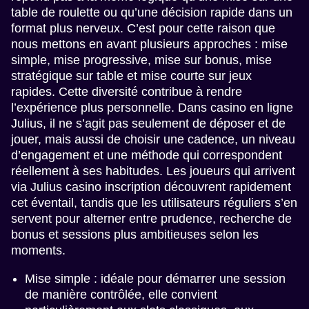
table de roulette ou qu’une décision rapide dans un
format plus nerveux. C’est pour cette raison que
nous mettons en avant plusieurs approches : mise
simple, mise progressive, mise sur bonus, mise
stratégique sur table et mise courte sur jeux
rapides. Cette diversité contribue à rendre
l’expérience plus personnelle. Dans casino en ligne
Julius, il ne s’agit pas seulement de déposer et de
jouer, mais aussi de choisir une cadence, un niveau
d’engagement et une méthode qui correspondent
réellement à ses habitudes. Les joueurs qui arrivent
via Julius casino inscription découvrent rapidement
cet éventail, tandis que les utilisateurs réguliers s’en
servent pour alterner entre prudence, recherche de
bonus et sessions plus ambitieuses selon les
moments.
Mise simple : idéale pour démarrer une session
de manière contrôlée, elle convient