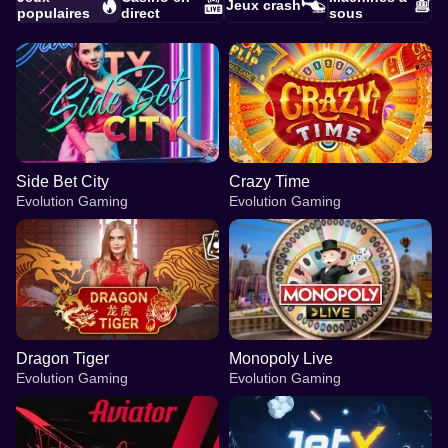
Jeux crash
populaires
direct
sous
Side Bet City
Crazy Time
Evolution Gaming
Evolution Gaming
Dragon Tiger
Monopoly Live
Evolution Gaming
Evolution Gaming