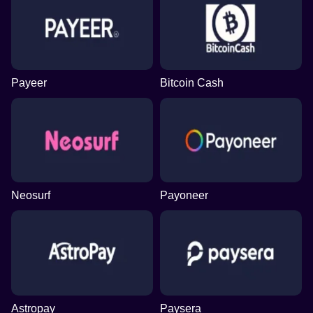
Payeer
Bitcoin Cash
Neosurf
Payoneer
Astropay
Paysera