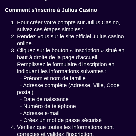
Comment s'inscrire à Julius Casino
Pour créer votre compte sur Julius Casino,
Dragon Tiger
Crash
The Dog House
Monopoly Live
Bustabit
Mega Moolah
Evolution Gaming
Roobet
Pragmatic Play
Evolution Gaming
Independent
Microgaming
suivez ces étapes simples :
Rendez-vous sur le site officiel Julius casino
online.
Cliquez sur le bouton « Inscription » situé en
haut à droite de la page d’accueil.
Remplissez le formulaire d'inscription en
indiquant les informations suivantes :
Live Baccarat
Big Bass Crash
Legacy of Dead
Dream Catcher
Moonshot
Book of Dead
- Prénom et nom de famille
Evolution Gaming
Pragmatic Play
Play’n GO
Evolution Gaming
SoftSwiss
Play’n GO
- Adresse complète (Adresse, Ville, Code
postal)
- Date de naissance
- Numéro de téléphone
- Adresse e-mail
- Créez un mot de passe sécurisé
Vérifiez que toutes les informations sont
Live Blackjack
Boom or Bust
Gates of Olympus
Funky Time
Bustabit
Starburst
correctes et validez l'inscription.
Evolution Gaming
BGaming
Pragmatic Play
Evolution Gaming
Independent
NetEnt