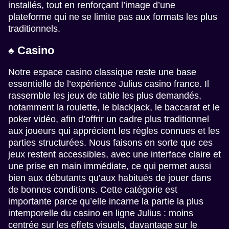
installés, tout en renforçant l’image d’une
plateforme qui ne se limite pas aux formats les plus
traditionnels.
♠️ Casino
Notre espace casino classique reste une base
essentielle de l’expérience Julius casino france. Il
rassemble les jeux de table les plus demandés,
notamment la roulette, le blackjack, le baccarat et le
poker vidéo, afin d’offrir un cadre plus traditionnel
aux joueurs qui apprécient les règles connues et les
parties structurées. Nous faisons en sorte que ces
jeux restent accessibles, avec une interface claire et
une prise en main immédiate, ce qui permet aussi
bien aux débutants qu’aux habitués de jouer dans
de bonnes conditions. Cette catégorie est
importante parce qu’elle incarne la partie la plus
intemporelle du casino en ligne Julius : moins
centrée sur les effets visuels, davantage sur le