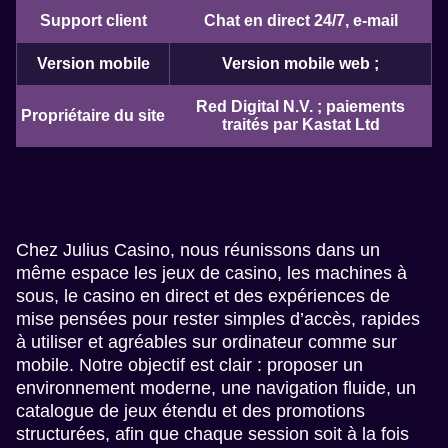
Support client
Chat en direct 24/7, e-mail
Version mobile
Version mobile web ;
Red Digital N.V. ; paiements
Propriétaire du site
traités par Kastat Ltd
Chez Julius Casino, nous réunissons dans un
même espace les jeux de casino, les machines à
sous, le casino en direct et des expériences de
mise pensées pour rester simples d’accès, rapides
à utiliser et agréables sur ordinateur comme sur
mobile. Notre objectif est clair : proposer un
environnement moderne, une navigation fluide, un
catalogue de jeux étendu et des promotions
structurées, afin que chaque session soit à la fois