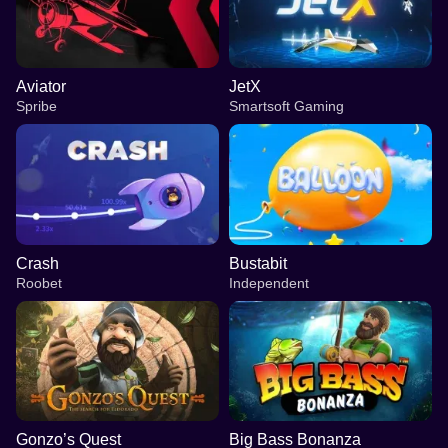
Aviator
JetX
Spribe
Smartsoft Gaming
Crash
Bustabit
Roobet
Independent
Gonzo’s Quest
Big Bass Bonanza