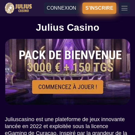
CONNEXION
S'INSCRIRE
Julius Casino
Juliuscasino est une plateforme de jeux innovante
lancée en 2022 et exploitée sous la licence
eGaming de Curaçao. Inspiré par la grandeur de la