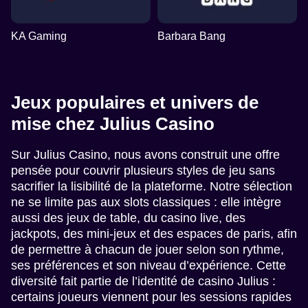
KA Gaming
Barbara Bang
Jeux populaires et univers de
mise chez Julius Casino
Sur Julius Casino, nous avons construit une offre
pensée pour couvrir plusieurs styles de jeu sans
sacrifier la lisibilité de la plateforme. Notre sélection
ne se limite pas aux slots classiques : elle intègre
aussi des jeux de table, du casino live, des
jackpots, des mini-jeux et des espaces de paris, afin
de permettre à chacun de jouer selon son rythme,
ses préférences et son niveau d’expérience. Cette
diversité fait partie de l’identité de casino Julius :
certains joueurs viennent pour les sessions rapides